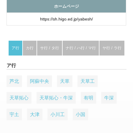
ホームページ
https://sh.higo.ed.jp/yabesh/
ア行
カ行
サ行 / タ行
ナ行 / ハ行 / マ行
ヤ行 / ラ行
ア行
芦北
阿蘇中央
天草
天草工
天草拓心
天草拓心・牛深
有明
牛深
宇土
大津
小川工
小国