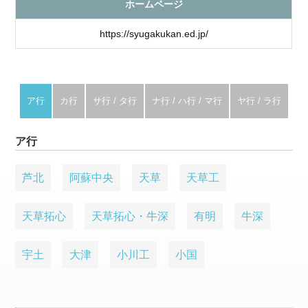
ホームページ
https://syugakukan.ed.jp/
ア行
カ行
サ行 / タ行
ナ行 / ハ行 / マ行
ヤ行 / ラ行
ア行
芦北
阿蘇中央
天草
天草工
天草拓心
天草拓心・牛深
有明
牛深
宇土
大津
小川工
小国