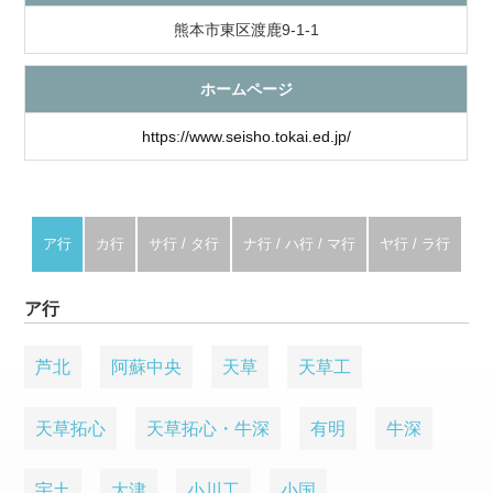
熊本市東区渡鹿9-1-1
ホームページ
https://www.seisho.tokai.ed.jp/
ア行
カ行
サ行 / タ行
ナ行 / ハ行 / マ行
ヤ行 / ラ行
ア行
芦北
阿蘇中央
天草
天草工
天草拓心
天草拓心・牛深
有明
牛深
宇土
大津
小川工
小国