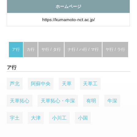
ホームページ
https://kumamoto-nct.ac.jp/
ア行
カ行
サ行 / タ行
ナ行 / ハ行 / マ行
ヤ行 / ラ行
ア行
芦北
阿蘇中央
天草
天草工
天草拓心
天草拓心・牛深
有明
牛深
宇土
大津
小川工
小国