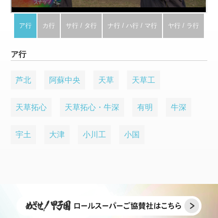
ア行
カ行
サ行 / タ行
ナ行 / ハ行 / マ行
ヤ行 / ラ行
ア行
芦北
阿蘇中央
天草
天草工
天草拓心
天草拓心・牛深
有明
牛深
宇土
大津
小川工
小国