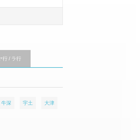
ヤ行 / ラ行
牛深
宇土
大津