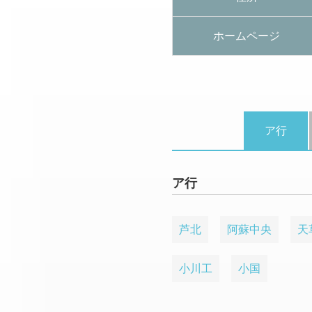
ホームページ
ア行
ア行
芦北
阿蘇中央
天
小川工
小国