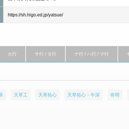
https://sh.higo.ed.jp/yatsue/
カ行
サ行 / タ行
ナ行 / ハ行 / マ行
草
天草工
天草拓心
天草拓心・牛深
有明