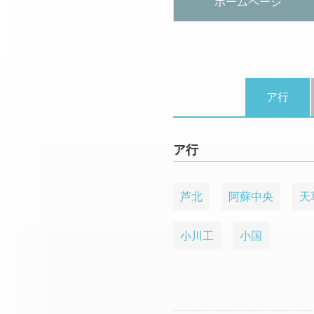
ホームページ
ア行
ア行
芦北
阿蘇中央
天
小川工
小国