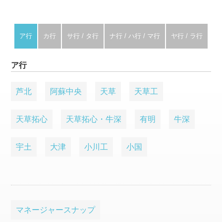
ア行
カ行
サ行 / タ行
ナ行 / ハ行 / マ行
ヤ行 / ラ行
ア行
芦北
阿蘇中央
天草
天草工
天草拓心
天草拓心・牛深
有明
牛深
宇土
大津
小川工
小国
マネージャースナップ